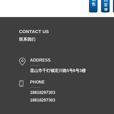
CONTACT US
联系我们
ADDRESS
昆山市千灯镇宏川路5号8号3楼
PHONE
18818297303
18818297303