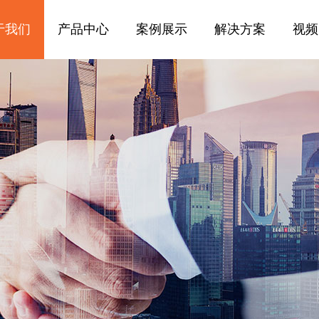
于我们
产品中心
案例展示
解决方案
视频