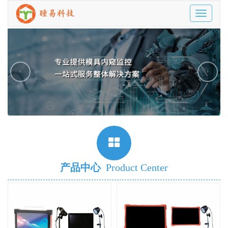
Toggle
navigatio
‹
›
产品中心
Product Center