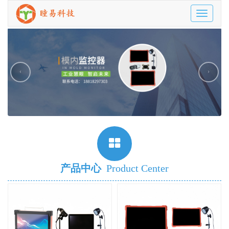
Toggle
navigatio
‹
›
产品中心
Product Center