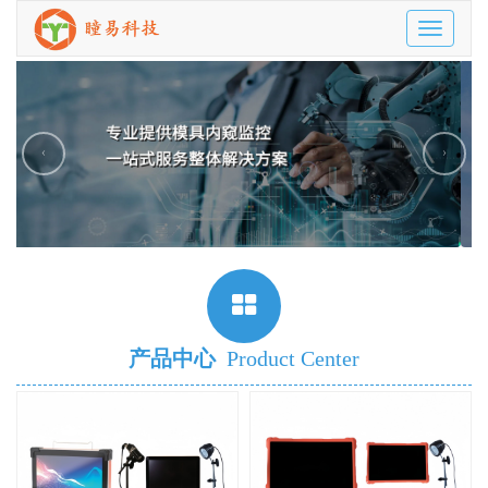
Toggle
navigatio
‹
›
产品中心
Product Center